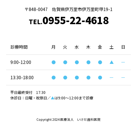
〒848-0047 佐賀県伊万里市伊万里町甲19-1
0955-22-4618
TEL.
診療時間
月
火
水
木
金
土
日
9:00-12:00
●
●
●
●
●
▲
ー
13:30-18:00
●
●
●
●
●
ー
ー
平日最終受付 17:30
休診日：日曜・祝祭日／
▲
は9:00～12:00まで診療
Copyright 2024 医療法人 いけだ歯科医院