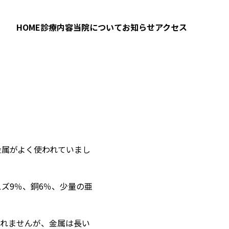
HOME
診療内容
当院について
お知らせ
アクセス
金属がよく使われていまし
ズ9％、銅6％、少量の亜
しれませんが、金属は長い